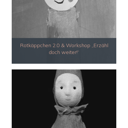
Rotkäppchen 2.0 & Workshop „Erzähl
doch weiter!“
pädagogik, workshops